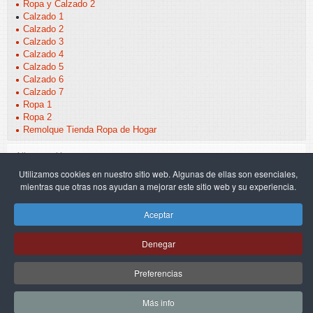
Ropa y Calzado 2
Calzado 1
Calzado 2
Calzado 3
Calzado 4
Calzado 5
Calzado 6
Calzado 7
Ropa 1
Ropa 2
Remolque Tienda Ropa de Hogar
Alimentación
Utilizamos cookies en nuestro sitio web. Algunas de ellas son esenciales,
Útiles
mientras que otras nos ayudan a mejorar este sitio web y su experiencia.
Aceptar
Contacto
Localización
Noticias
Legal
Política de privacidad
Denegar
Política de cookies
Site map
©2026 Carrocerías Henales, S.L. | Ctra. Argamasilla, 4 | 13700 Tomelloso
Preferencias
(C. Real) • Spain | Tel.: (+34) 926 51 36 11 - (+34) 926 50 31 03 |
info@henales.com
Más info